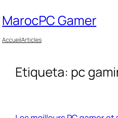
Saltar
al
MarocPC Gamer
contenido
Accueil
Articles
Etiqueta:
pc gami
Les meilleurs PC gamer et 